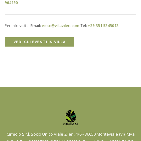
964190
Per info visite:
Email:
visite@villazileri.com
Tel:
+39 351 5345013
VEDI GLI EVENTI IN VILLA
Cirmolo S.r.l. Socio Unico
Viale Zileri, 4/6 - 36050 Monteviale (VI)
P.Iva