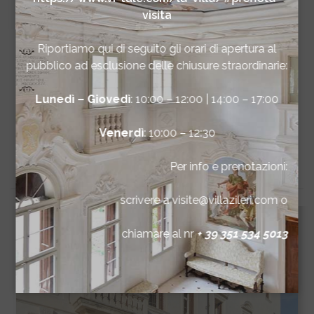
visita
TOUR VIRTUALE
Riportiamo qui di seguito gli orari di apertura al
pubblico ad esclusione delle chiusure straordinarie:
Lunedì – Giovedì
: 10:00 – 12:00 | 14:00 – 17:00
PARCO
SCALONE D'ONORE
Venerdì
: 10:00 – 12:30
SALONE DEL
Per info e prenotazioni:
TIEPOLO
scrivere a visite@villazileri.com o
chiamare al nr
+ 39 351 534 5013