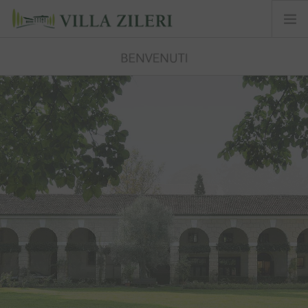
ARTE E CULTURA
STORIA
GLI APPARTAMENTI
TIEPOLO
GLI UFFICI
NATURA
EVENTI
MERAVIGLIE
GALLERIA
PORTALE INQUILINO
TOUR 360
ENGLISH
VIVERE LA VILLA
VISITA LA VILLA