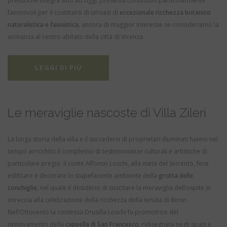
pressoché integra sino ad oggi, presenta condizioni particolarmente
favorevoli per il costituirsi di un’oasi di
eccezionale ricchezza botanico
naturalistica e faunistica
, ancora di maggior interesse se consideriamo la
vicinanza al centro abitato della città di Vicenza.
LEGGI DI PIÙ
Le meraviglie nascoste di Villa Zileri
La lunga storia della villa e il succedersi di proprietari illuminati hanno nel
tempo arricchito il complesso di testimonianze culturali e artistiche di
particolare pregio. Il conte Alfonso Loschi, alla metà del Seicento, fece
edificare e decorare lo stupefacente ambiente della
grotta delle
conchiglie
, nel quale il desiderio di suscitare la meraviglia dell’ospite si
intreccia alla celebrazione della ricchezza della tenuta di Biron.
Nell’Ottocento la contessa Drusilla Loschi fu promotrice del
rinnovamento della
cappella di San Francesco
, ridisegnata negli spazi e