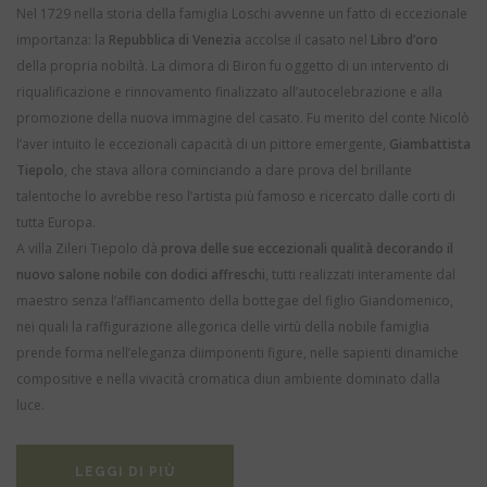
Nel 1729 nella storia della famiglia Loschi avvenne un fatto di eccezionale
importanza: la
Repubblica di Venezia
accolse il casato nel
Libro d’oro
della propria nobiltà. La dimora di Biron fu oggetto di un intervento di
riqualificazione e rinnovamento finalizzato all’autocelebrazione e alla
promozione della nuova immagine del casato. Fu merito del conte Nicolò
l’aver intuito le eccezionali capacità di un pittore emergente,
Giambattista
Tiepolo
, che stava allora cominciando a dare prova del brillante
talentoche lo avrebbe reso l’artista più famoso e ricercato dalle corti di
tutta Europa.
A villa Zileri Tiepolo dà
prova delle sue eccezionali qualità decorando il
nuovo salone nobile con dodici affreschi
, tutti realizzati interamente dal
maestro senza l’affiancamento della bottegae del figlio Giandomenico,
nei quali la raffigurazione allegorica delle virtù della nobile famiglia
prende forma nell’eleganza diimponenti figure, nelle sapienti dinamiche
compositive e nella vivacità cromatica diun ambiente dominato dalla
luce.
LEGGI DI PIÙ