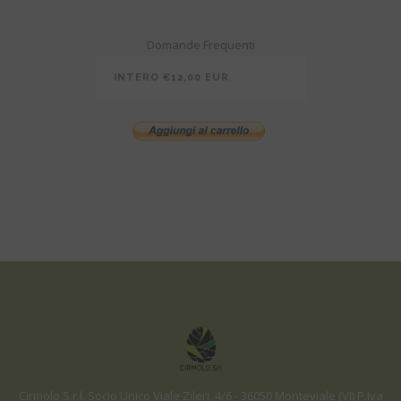
Domande Frequenti
Cirmolo S.r.l. Socio Unico
Viale Zileri, 4/6 - 36050 Monteviale (VI)
P.Iva